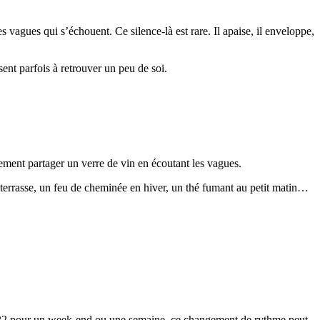
es vagues qui s’échouent. Ce silence-là est rare. Il apaise, il enveloppe,
ent parfois à retrouver un peu de soi.
plement partager un verre de vin en écoutant les vagues.
la terrasse, un feu de cheminée en hiver, un thé fumant au petit matin…
ns322 pour un week-end ou une semaine, ce changement de rythme peut