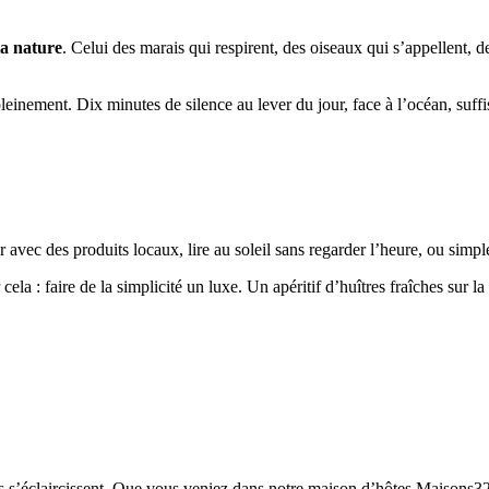
 la nature
. Celui des marais qui respirent, des oiseaux qui s’appellent, d
einement. Dix minutes de silence au lever du jour, face à l’océan, suffis
er avec des produits locaux, lire au soleil sans regarder l’heure, ou sim
cela : faire de la simplicité un luxe. Un apéritif d’huîtres fraîches sur 
sions s’éclaircissent. Que vous veniez dans notre maison d’hôtes Maiso