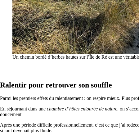
Un chemin bordé d’herbes hautes sur l’Île de Ré est une véritable i
Ralentir pour retrouver son souffle
Parmi les premiers effets du ralentissement : on respire mieux. Plus pr
En séjournant dans une
chambre d’hôtes entourée de nature
, on s’acco
doucement.
Après une période difficile professionnellement, c’est ce que j’ai red
si tout devenait plus fluide.